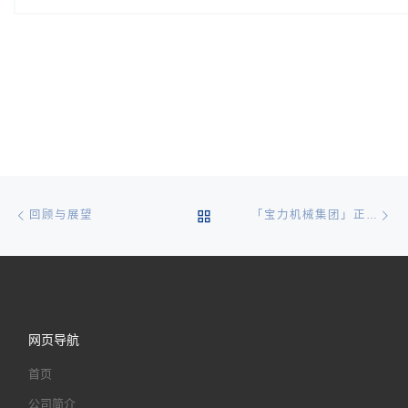
文章导航
Previous post
Ne
BACK TO POST LIST
回顾与展望
「宝力机械集团」正月初八开工大吉
网页导航
首页
公司简介