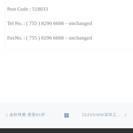
Post Code : 518033
Tel No. : ( 755 ) 8296 6688 – unchanged
FaxNo. : ( 755 ) 8296 6668 – unchanged
文章导航
Previous post
Ne
BACK TO POST LIST
金秋特惠 感恩85折（2020/11/18-2021/2/28）
2020SIMM深圳工业展精彩落幕，期待与您下一次相见