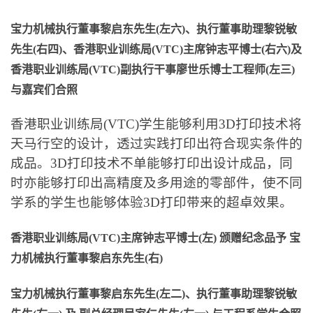
宝力机械
执行董事黎启东先生
(
左六
)
、执行董事助理黎锐敏
先生
(
右四
)
、
香港职业训练局
(VTC)
主席钟志平博士
(
右六
)
及
香港职业训练局
(
VTC
)
副执行干事廖世乐博士工程师
(
左三
)
与嘉宾们合照
香港职业训练局(VTC)学生能够利用3D打印技术将
天马行空的设计，透过实践打印出符合现实条件的
成品。3D打印技术不单能够打印出设计成品，同
时亦能够打印出高精度及多用途的零部件，使不同
学系的学生也能够体验3D打印带来的超卓效果。
香港职业训练局
(VTC)
主席钟志平博士
(
左
)
颁赠纪念品予
宝
力机械
执行董事黎启东先生
(
右
)
宝力机械
执行董事黎启东先生
(
左二
)
、执行董事助理黎锐敏