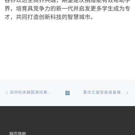
各界以达至商界共融，期望是次捐赠能有效帮助学
界，培育具竞争力的新一代并启发更多学生成为专
才，共同打造创新科技的智慧城市。
文章导航
Previous post
Ne
BACK TO POST LIST
深圳机床展圆满闭幕，宝力机械与您相约下一场精彩！
重庆立嘉智能装备展开展首日宝力机械订单不断、势头喜人
网页导航