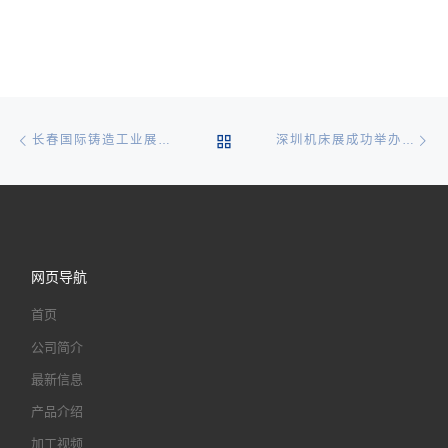
文章导航
Previous post
Ne
BACK TO POST LIST
长春国际铸造工业展隆重举办，宝力多款产品闪耀亮相
深圳机床展成功举办， 宝力实现由设备代理到自主智造商华丽转身！
网页导航
首页
公司简介
最新信息
产品介绍
加工视频