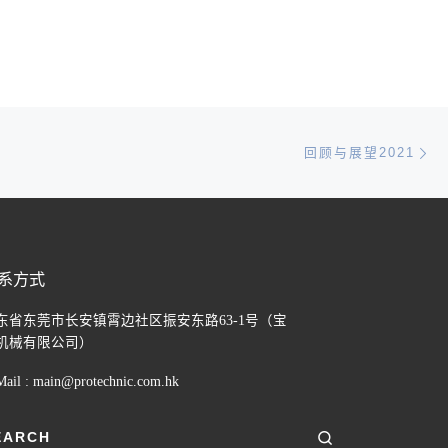
Ne
回顾与展望2021
系方式
东省东莞市长安镇霄边社区振安东路63-1号（宝
机械有限公司）
Mail :
main@protechnic.com.hk
EARCH