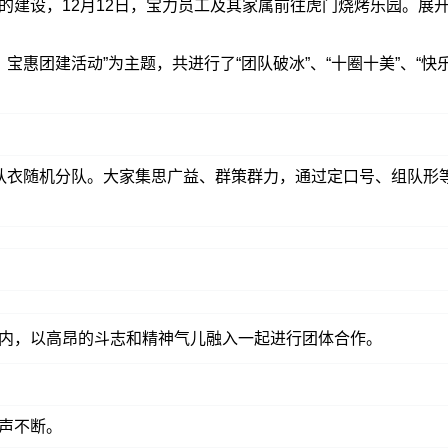
的建设，12月12日，宝力员工及其家属前往虎门烧烤乐园。展
、宝惠团建活动”为主题，共进行了“团队破冰”、“十圈十美”、“快
队衣随机分队。大家集思广益、群策群力，通过定口号、组队形
内，以高昂的斗志和精神气儿融入一起进行团体合作。
声不断。