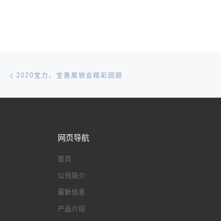
文章导航
Previous post
2020宝力、宝惠展销会精彩回顾
网页导航
首页
公司简介
最新信息
产品介绍