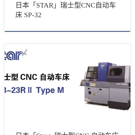
日本「STAR」瑞士型CNC自动车
床 SP-32
基于SB系列（诞生于2003年，全球累计销售27000台）传统的高刚
性结构，追求当今所需的功能和性能而诞生的SB-R最新型号。