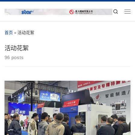
Search
首页
»
活动花絮
活动花絮
96 posts
2026年5月13日至16日第28届大连国际工业博览会，于大连自贸区
国际会展中心成功举办。我司携多款核心设备，与智能制造解决方
案精彩亮相展位AT053-1，圆满完成本届参展任务。本次参展我们
重点展示了在精密加工、智能检测与测量领域的技术实力与应用成
果，吸引了观众关注与交流。